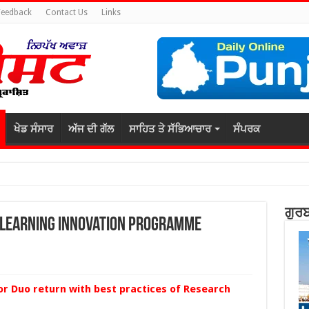
Feedback
Contact Us
Links
ਖੇਡ ਸੰਸਾਰ
ਅੱਜ ਦੀ ਗੱਲ
ਸਾਹਿਤ ਤੇ ਸੱਭਿਆਚਾਰ
ਸੰਪਰਕ
ਗੁਰਬ
 Learning Innovation Programme
r Duo return with best practices of Research