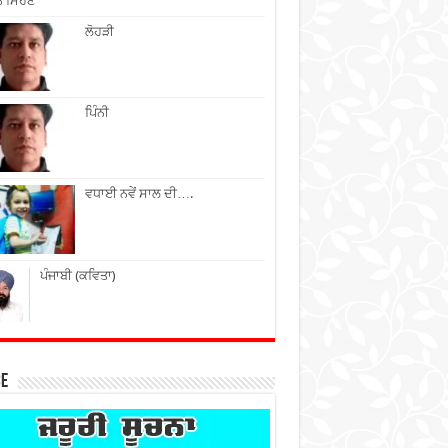
ੇ ਮਿਹਣੇ
ਲੋਹੜੀ
ਪਿੰਨੀ
ਵਧਾਈ ਨਵੇਂ ਸਾਲ ਦੀ….
ਪੰਜਾਬੀ (ਕਵਿਤਾ)
ce