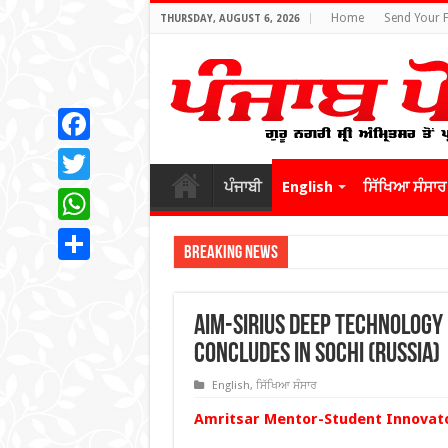
Home
Send Your 
THURSDAY, AUGUST 6, 2026
Facebook
ਪੰਜਾਬੀ
English
ਸਿੱਖਿਆ ਸੰਸਾਰ
Twitter
WhatsApp
Breaking News
Share
AIM-SIRIUS Deep Technology
concludes in Sochi (Russia)
English
,
ਸਿੱਖਿਆ ਸੰਸਾਰ
Amritsar Mentor-Student Innovato