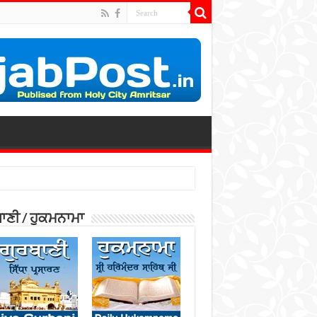
ਾਣੀ / ਹੁਕਮਨਾਮਾ