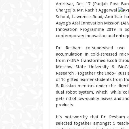
Amritsar, Dec 17 (Punjab Post Bu
Charge) & Mr. Rachit Aggarwal
School, Lawrence Road, Amritsar ha
Aayog’s Atal Innovation Mission (AI
Innovation Programme 2019 in Soc
contemporary innovation and entrepr
Dr. Resham co-supervised two r
accumulation in cold-stressed micr
from r-DNA transformed E.coli thro
Moscow State University & BioCa
Research’. Together the Indo- Russ
of 10 gifted learner students from In
& Russian mentors under the direct
dual robot system, which, while col
gets rid of low-quality leaves and sh
products.
It’s noteworthy that Dr. Resham 
selected together amongst 5 teache