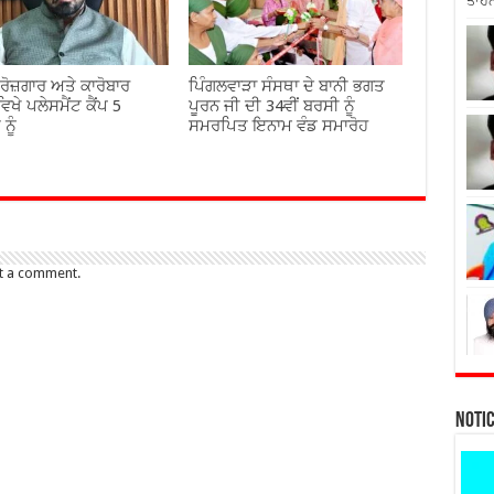
ਤਾਹਨ
 ਰੋਜ਼ਗਾਰ ਅਤੇ ਕਾਰੋਬਾਰ
ਪਿੰਗਲਵਾੜਾ ਸੰਸਥਾ ਦੇ ਬਾਨੀ ਭਗਤ
ਿਖੇ ਪਲੇਸਮੈਂਟ ਕੈਂਪ 5
ਪੂਰਨ ਜੀ ਦੀ 34ਵੀਂ ਬਰਸੀ ਨੂੰ
ਨੂੰ
ਸਮਰਪਿਤ ਇਨਾਮ ਵੰਡ ਸਮਾਰੋਹ
t a comment.
Noti