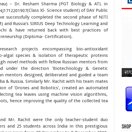
reau) – Dr. Resham Sharma (PGT Biology & ATL in
(Class XI- Science student) of DAV Public
ve successfully completed the second phase of NITI
M) and Russia’s SIRIUS Deep Technology Learning and
hi & have returned back with best practices of
eneurship (Diploma- Certification).
esearch projects encompassing bio-antioxidant
o-algal species & isolation of therapeutic proteins
ugh novel methods with fellow Russian mentors from
ਜਨਮ
ਵਿਆ
d under the direction ‘Biotechnology & Genetic
ਜਨਮ
ਜਨਮ
ਜਨਮ
ਜਨਮ
ਪ੍ਰ
ਜਨਮ
ਜਨਮ
ਜਨਮ
ਜਨਮ
ਸਿੰ
ian mentors designed, deliberated and guided a team
dia & Russia. Similarly Mr. Rachit with his team mates
ion of ‘Drones and Robotics’, created an automated
lecting tea leaves using machine vision algorithms,
oots, hence improving the quality of the collected tea
and Mr. Rachit were the only teacher-student duo
rs and 25 students across India in this prestigious
Shop