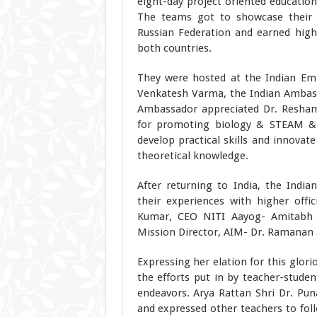
eight-day project oriented educati
The teams got to showcase their 
Russian Federation and earned hig
both countries.
They were hosted at the Indian Emb
Venkatesh Varma, the Indian Ambass
Ambassador appreciated Dr. Resham
for promoting biology & STEAM & 
develop practical skills and innova
theoretical knowledge.
After returning to India, the Indi
their experiences with higher offi
Kumar, CEO NITI Aayog- Amitabh 
Mission Director, AIM- Dr. Ramanan 
Expressing her elation for this glor
the efforts put in by teacher-stude
endeavors. Arya Rattan Shri Dr. Pu
and expressed other teachers to foll