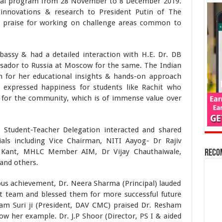
onal program from 28 November to 8 December 2019.
innovations & research to President Putin of The
h praise for working on challenge areas common to
assy & had a detailed interaction with H.E. Dr. DB
ador to Russia at Moscow for the same. The Indian
 for her educational insights & hands-on approach
expressed happiness for students like Rachit who
te for the community, which is of immense value over
an Student-Teacher Delegation interacted and shared
cials including Vice Chairman, NITI Aayog- Dr Rajiv
Kant, MHLC Member AIM, Dr Vijay Chauthaiwale,
Reco
and others.
ious achievement, Dr. Neera Sharma (Principal) lauded
nt team and blessed them for more successful future
nam Suri ji (President, DAV CMC) praised Dr. Resham
ow her example. Dr. J.P Shoor (Director, PS I & aided