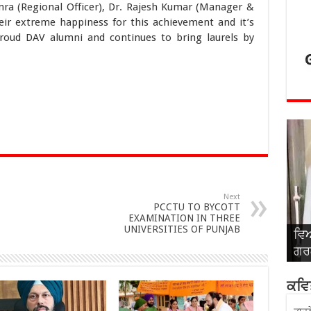
ra (Regional Officer), Dr. Rajesh Kumar (Manager &
eir extreme happiness for this achievement and it’s
roud DAV alumni and continues to bring laurels by
Next
PCCTU TO BYCOTT
EXAMINATION IN THREE
UNIVERSITIES OF PUNJAB
ਵਿਆ
ਵਿਆ
ਵਿਆ
ਵਿਆ
ਵਿਆ
ਗਰਗ
ਸਿੰ
ਅਤੇ
ਬਾਂ
ਰਾ
ਕਵਿਤ