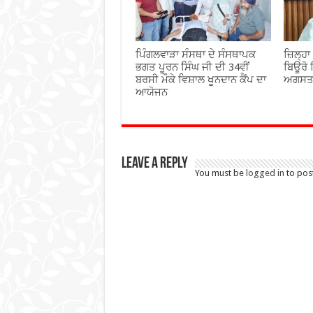
ਪਿੰਗਲਵਾੜਾ ਸੰਸਥਾ ਦੇ ਸੰਸਥਾਪਕ
ਜ਼ਿਲ੍ਹਾ
ਭਗਤ ਪੂਰਨ ਸਿੰਘ ਜੀ ਦੀ 34ਵੀਂ
ਬਿਊਰੋ ਵ
ਬਰਸੀ ਮੌਕੇ ਵਿਸ਼ਾਲ ਖੂਨਦਾਨ ਕੈਂਪ ਦਾ
ਅਗਸਤ 
ਆਯੋਜਨ
Leave a Reply
You must be
logged in
to pos