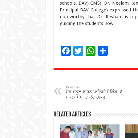
schools, DAV) CMS), Dr. Neelam Kam
Principal DAV College) expressed th
noteworthy that Dr. Resham is a p
guiding the students now.
F
T
W
S
ac
wi
h
h
e
tt
at
ar
b
er
sA
e
o
p
Previous
ਸੇਫ ਸਕੂਲ ਵਾਹਨ ਪਾਲਿਸੀ ਚੈਕਿੰਗ- 8
o
p
ਸਕਲੀ ਬੱਸਾਂ ਦੇ ਕੱਟੇ ਚਲਾਣ
k
Related Articles