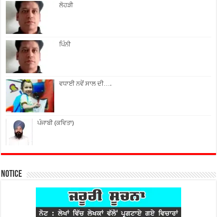
ਲੋਹੜੀ
ਪਿੰਨੀ
ਵਧਾਈ ਨਵੇਂ ਸਾਲ ਦੀ….
ਪੰਜਾਬੀ (ਕਵਿਤਾ)
Notice