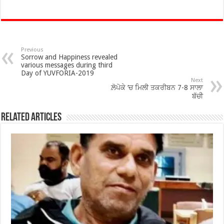
ac
wi
h
h
e
tt
at
ar
b
er
sA
e
o
p
Previous
Sorrow and Happiness revealed
various messages during third
o
p
Day of YUVFORIA-2019
Next
k
ਲ਼ੋਪੋਕੇ ‘ਚ ਮਿਲੀ ਤਕਰੀਬਨ 7-8 ਸਾਲਾ
ਬੱਚੀ
Related Articles