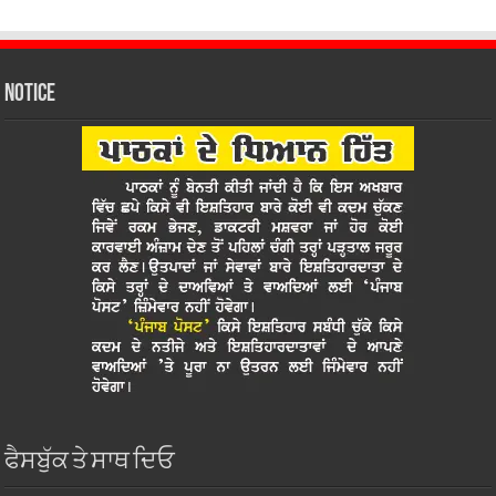
Notice
ਫੈਸਬੁੱਕ ਤੇ ਸਾਥ ਦਿਓ