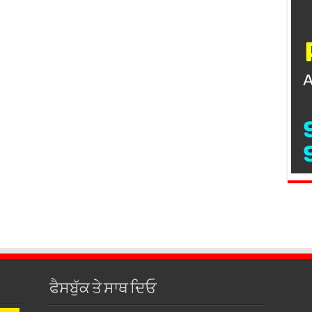
ਫੈਸਬੁੱਕ ਤੇ ਸਾਥ ਦਿਓ