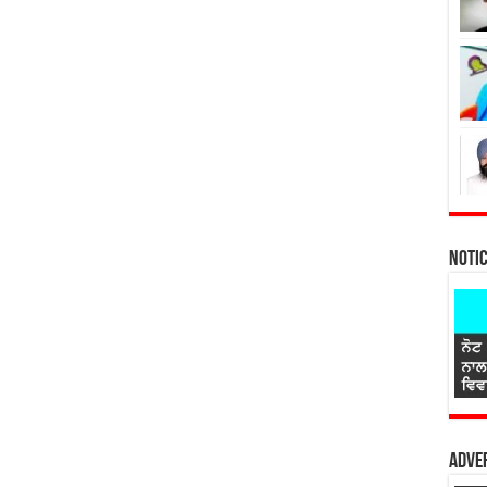
Noti
Adver