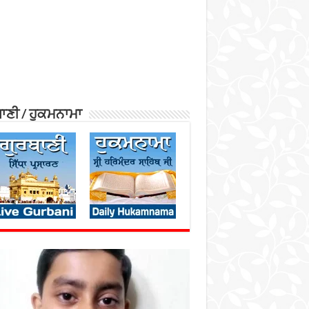
ਾਣੀ / ਹੁਕਮਨਾਮਾ