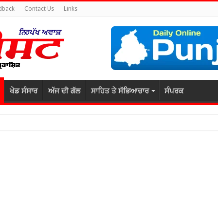
dback
Contact Us
Links
ਖੇਡ ਸੰਸਾਰ
ਅੱਜ ਦੀ ਗੱਲ
ਸਾਹਿਤ ਤੇ ਸੱਭਿਆਚਾਰ
ਸੰਪਰਕ