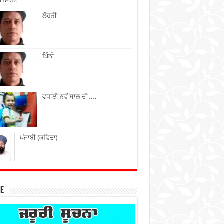
ੇ ਮਿਹਣੇ
ਲੋਹੜੀ
ਪਿੰਨੀ
ਵਧਾਈ ਨਵੇਂ ਸਾਲ ਦੀ….
ਪੰਜਾਬੀ (ਕਵਿਤਾ)
ce