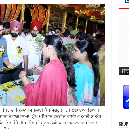
ਜਨਮ
ਵਿਆ
ਜਨਮ
ਜਨਮ
ਜਨਮ
ਜਨਮ
ਪ੍ਰ
ਜਨਮ
ਜਨਮ
ਜਨਮ
ਜਨਮ
ਸਿੰ
 ਪੱਧਰ ਦਾ ਕਿਸਾਨ ਸਿਖਲਾਈ ਕੈਂਪ ਸੰਗਰੂਰ ਵਿਖੇ ਲਗਾਇਆ ਗਿਆ।
ਚ ਕਿਸਾਨਾਂ ਨੇ ਭਾਗ ਲਿਆ।ਮੁੱਖ ਮਹਿਮਾਨ ਵਰਜੀਤ ਵਾਲੀਆ ਆਈ.ਏ.ਐਸ
ਰ ‘ਤੇ ਪਹੁੰਚੇ।ਇਸ ਕੈਂਪ ਦੀ ਪ੍ਰਧਾਨਗੀ ਡਾ: ਅਰੁਣ ਕੁਮਾਰ ਸੰਯੁਕਤ
Shop