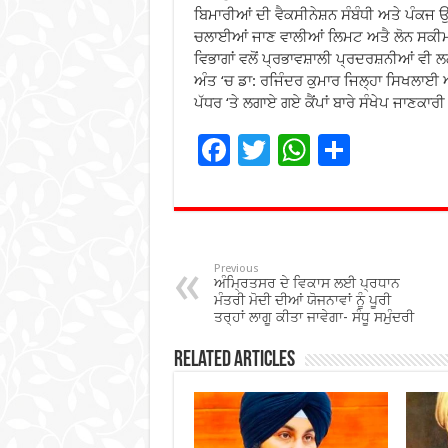
ਬਿਮਾਰੀਆਂ ਦੀ ਵੈਕਸੀਨੇਸ਼ਨ ਸੰਬੰਧੀ ਅਤੇ ਪੰਕਜ ਉੱ
ਚਲਾਈਆਂ ਜਾਣ ਵਾਲੀਆਂ ਲਿਮਟ ਅਤੈ ਲੋਨ ਸਕੀਮਾਂ 
ਵਿਭਾਗਾਂ ਵਲੋਂ ਪ੍ਰਭਾਵਸ਼ਾਲੀ ਪ੍ਰਦਰਸ਼ਨੀਆਂ ਵ
ਅੰਤ ‘ਚ ਡਾ: ਰਜਿੰਦਰ ਕੁਮਾਰ ਜਿਲ੍ਹਾ ਸਿਖਲਾਈ ਅ
ਪੱਧਰ ‘ਤੇ ਲਗਾਏ ਗਏ ਕੈਂਪਾਂ ਬਾਰੇ ਸੰਖੇਪ ਜਾਣਕਾ
F
T
W
S
ac
wi
h
h
e
tt
at
ar
b
er
sA
e
o
p
Previous
ਅੰਮ੍ਰਿਤਸਰ ਦੇ ਵਿਕਾਸ ਲਈ ਪ੍ਰਧਾਨ
o
p
ਮੰਤਰੀ ਮੋਦੀ ਦੀਆਂ ਯੋਜਨਾਵਾਂ ਨੂੰ ਪੂਰੀ
ਤਰ੍ਹਾਂ ਲਾਗੂ ਕੀਤਾ ਜਾਵੇਗਾ- ਸੰਧੂ ਸਮੁੰਦਰੀ
k
Related Articles