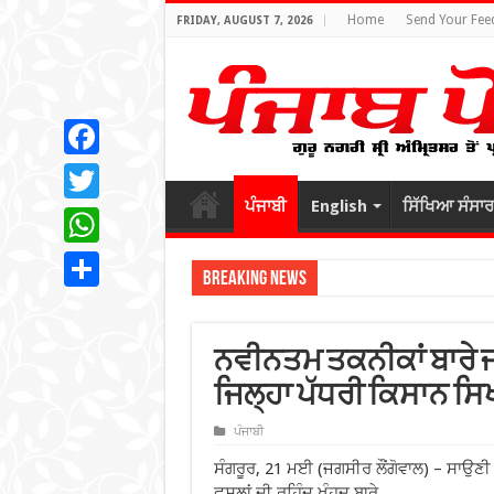
Home
Send Your Fee
FRIDAY, AUGUST 7, 2026
Facebook
ਪੰਜਾਬੀ
English
ਸਿੱਖਿਆ ਸੰਸਾਰ
Twitter
WhatsApp
Breaking News
Share
ਨਵੀਨਤਮ ਤਕਨੀਕਾਂ ਬਾਰੇ ਜ
ਜਿਲ੍ਹਾ ਪੱਧਰੀ ਕਿਸਾਨ ਸਿ
ਪੰਜਾਬੀ
ਸੰਗਰੂਰ, 21 ਮਈ (ਜਗਸੀਰ ਲੌਂਗੋਵਾਲ) – ਸਾਉਣ
ਫਸਲਾਂ ਦੀ ਰਹਿੰਦ ਖੂੰਹਦ ਬਾਰੇ