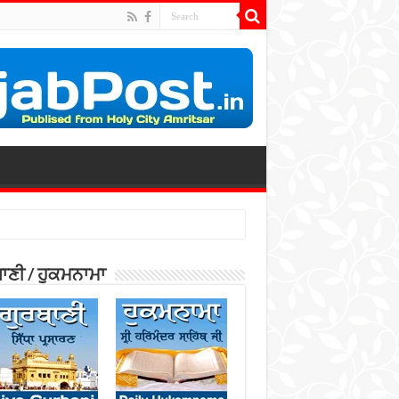
ਾਣੀ / ਹੁਕਮਨਾਮਾ