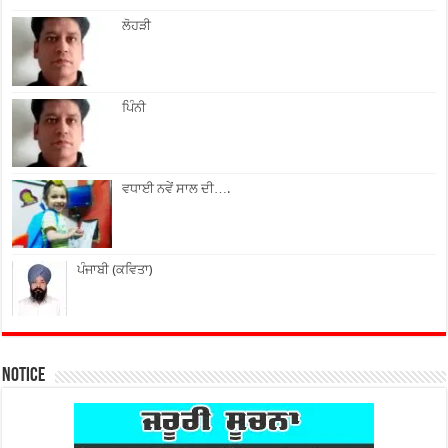
ਲੋਹੜੀ
ਪਿੰਨੀ
ਵਧਾਈ ਨਵੇਂ ਸਾਲ ਦੀ….
ਪੰਜਾਬੀ (ਕਵਿਤਾ)
Notice