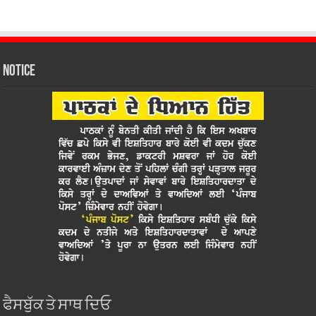
Notice
ਫੈਸਬੁੱਕ ਤੇ ਸਾਥ ਦਿਓ