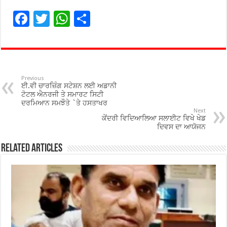
F
T
W
S
ac
wi
h
h
e
tt
at
ar
b
er
sA
e
o
p
Previous
ਈ.ਵੀ ਚਾਰਜ਼ਿੰਗ ਸਟੇਸ਼ਨ ਲਈ ਅਡਾਨੀ
o
p
ਟੋਟਲ ਐਨਰਜੀ ਤੇ ਸਮਾਰਟ ਸਿਟੀ
ਦਰਮਿਆਨ ਸਮਝੌਤੇ `ਤੇ ਹਸਤਾਖਰ
k
Next
ਕੇਂਦਰੀ ਵਿਦਿਆਲਿਆ ਸਲਾਈਟ ਵਿਖੇ ਖੇਡ
ਦਿਵਸ ਦਾ ਆਯੋਜਨ
Related Articles