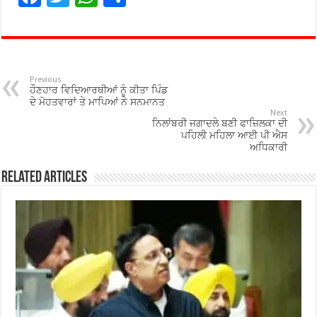
ac
wi
h
h
e
tt
at
ar
b
er
sA
e
o
p
Previous
ਹੌਣਹਾਰ ਵਿਦਿਆਰਥੀਆਂ ਨੂੰ ਕੀਤਾ ਪਿੰਡ
o
p
ਦੇ ਮੋਹਤਵਾਰਾਂ ਤੇ ਮਾਪਿਆਂ ਨੇ ਸਨਮਾਨਤ
Next
ਨਿਲਾਂਬਰੀ ਜਗਾਦਲੇ ਬਣੀ ਫਾਜ਼ਿਲਕਾ ਦੀ
k
ਪਹਿਲੀ ਮਹਿਲਾ ਆਈ ਪੀ ਐਸ
ਅਧਿਕਾਰੀ
Related Articles