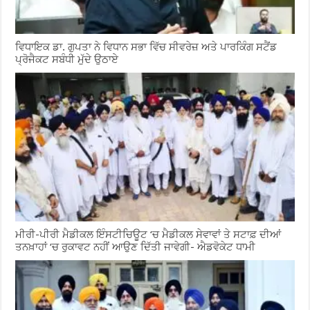
ਵਿਧਾਇਕ ਡਾ. ਗੁਪਤਾ ਨੇ ਵਿਧਾਨ ਸਭਾ ਵਿੱਚ ਸੀਵਰੇਜ਼ ਅਤੇ ਪਾਰਕਿੰਗ ਸਟੈਂਡ
ਪ੍ਰੋਜੈਕਟ ਸਬੰਧੀ ਮੁੱਦੇ ਉਠਾਏ
ਮੀਰੀ-ਪੀਰੀ ਮੈਡੀਕਲ ਇੰਸਟੀਚਿਊਟ ‘ਚ ਮੈਡੀਕਲ ਸੇਵਾਵਾਂ ਤੇ ਸਟਾਫ਼ ਦੀਆਂ
ਤਨਖ਼ਾਹਾਂ ‘ਚ ਰੁਕਾਵਟ ਨਹੀਂ ਆਉਣ ਦਿੱਤੀ ਜਾਵੇਗੀ- ਐਡਵੋਕੇਟ ਧਾਮੀ