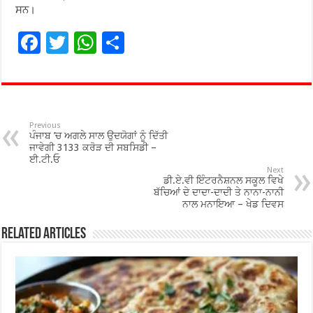
ਸਨ।
F
T
W
S
ac
wi
h
h
e
tt
at
ar
b
er
sA
e
o
p
Previous
ਪੰਜਾਬ ’ਚ ਅਗਲੇ ਸਾਲ ਉਦਯੋਗਾਂ ਨੂੰ ਦਿੱਤੀ
o
p
ਜਾਵੇਗੀ 3133 ਕਰੋੜ ਦੀ ਸਬਸਿਡੀ –
ਈ.ਟੀ.ਓ
k
Next
ਡੀ.ਏ.ਵੀ ਇੰਟਰਨੈਸ਼ਨਲ ਸਕੂਲ ਵਿਖੇ
ਬੱਚਿਆਂ ਦੇ ਦਾਦਾ-ਦਾਦੀ ਤੇ ਨਾਨਾ-ਨਾਨੀ
ਨਾਲ ਮਨਾਇਆ – ਖੇਡ ਦਿਵਸ
Related Articles