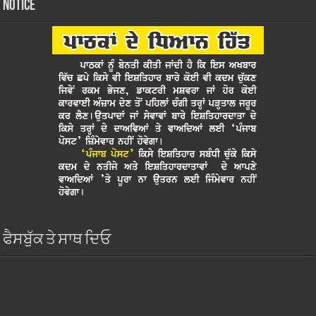
Notice
ਫੈਸਬੁੱਕ ਤੇ ਸਾਥ ਦਿਓ