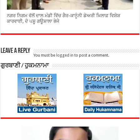
ਨਗਰ ਨਿਗਮ ਵੱਲੋਂ ਦਾਲ ਮੰਡੀ ਵਿੱਚ ਗੈਰ-ਕਾਨੂੰਨੀ ਡੇਅਰੀ ਖ਼ਿਲਾਫ਼ ਵਿਸ਼ੇਸ਼
ਕਾਰਵਾਈ, ਦੋ ਪਸ਼ੂ ਗਊਸ਼ਾਲਾ ਭੇਜੇ
Leave a Reply
You must be
logged in
to post a comment.
ਗੁਰਬਾਣੀ / ਹੁਕਮਨਾਮਾ