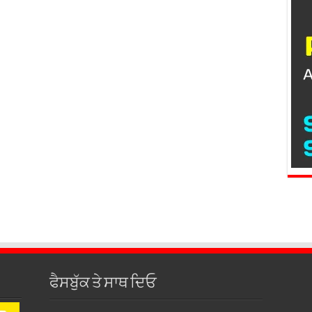
ਫੈਸਬੁੱਕ ਤੇ ਸਾਥ ਦਿਓ