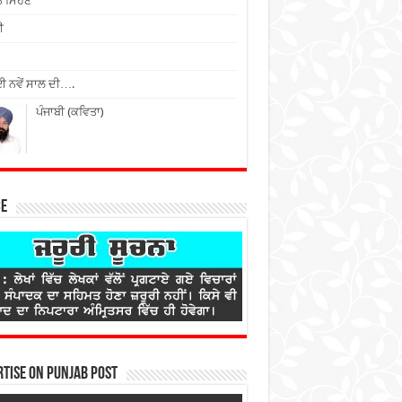
ੇ ਮਿਹਣੇ
ੀ
 ਨਵੇਂ ਸਾਲ ਦੀ….
ਪੰਜਾਬੀ (ਕਵਿਤਾ)
ce
tise on Punjab Post