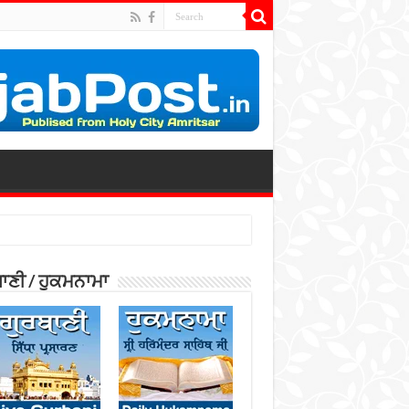
ਾਣੀ / ਹੁਕਮਨਾਮਾ