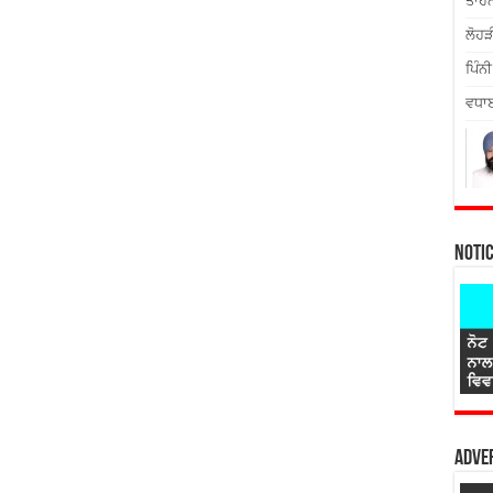
ਤਾਹਨ
ਲੋਹੜ
ਪਿੰਨੀ
ਵਧਾਈ
Noti
Adver