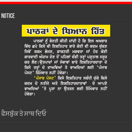
Notice
ਫੈਸਬੁੱਕ ਤੇ ਸਾਥ ਦਿਓ