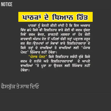
Notice
ਫੈਸਬੁੱਕ ਤੇ ਸਾਥ ਦਿਓ