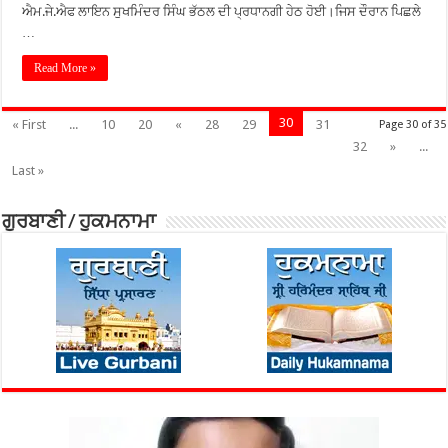
ਐਮ.ਜੇ.ਐਫ ਲਾਇਨ ਸੁਖਮਿੰਦਰ ਸਿੰਘ ਭੱਠਲ ਦੀ ਪ੍ਰਧਾਨਗੀ ਹੇਠ ਹੋਈ।ਜਿਸ ਦੌਰਾਨ ਪਿਛਲੇ
…
Read More »
30
« First
...
10
20
«
28
29
31
Page 30 of 35
32
»
...
Last »
ਗੁਰਬਾਣੀ / ਹੁਕਮਨਾਮਾ