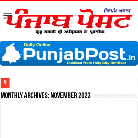
ਨਗਰ ਨਿਗਮ ਵੱਲੋਂ ਦਾਲ ਮੰਡੀ ਵਿੱਚ ਗੈਰ
Monthly Archives:
November 2023