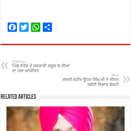
F
T
W
S
ac
wi
h
h
e
tt
at
ar
b
er
sA
e
o
p
Previous
ਪਿੰਡ ਰੱਤੋਕੇ ਦੇ ਸਰਕਾਰੀ ਸਕੂਲ ‘ਚ ਤੀਆਂ
o
p
ਦਾ ਮੇਲਾ ਆਯੋਜਿਤ
Next
ਗਦਰੀ ਸ਼ਹੀਦ ਊਧਮ ਸਿੰਘ ਜੀ ਦੇ ਜੀਵਨ
k
ਸਬੰਧੀ ਵਿਚਾਰ ਗੋਸ਼ਟੀ
Related Articles