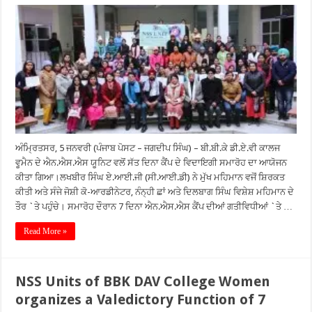
ਅੰਮ੍ਰਿਤਸਰ, 5 ਜਨਵਰੀ (ਪੰਜਾਬ ਪੋਸਟ – ਜਗਦੀਪ ਸਿੰਘ) – ਬੀ.ਬੀ.ਕੇ ਡੀ.ਏ.ਵੀ ਕਾਲਜ
ਵੂਮੈਨ ਦੇ ਐਨ.ਐਸ.ਐਸ ਯੂਨਿਟ ਵਲੋਂ ਸੱਤ ਦਿਨਾ ਕੈਂਪ ਦੇ ਵਿਦਾਇਗੀ ਸਮਾਰੋਹ ਦਾ ਆਯੋਜਨ
ਕੀਤਾ ਗਿਆ।ਲਖਬੀਰ ਸਿੰਘ ਏ.ਆਈ.ਜੀ (ਸੀ.ਆਈ.ਡੀ) ਨੇ ਮੁੱਖ ਮਹਿਮਾਨ ਵਜੋਂ ਸ਼ਿਰਕਤ
ਕੀਤੀ ਅਤੇ ਸੰਜੇ ਜੋਸ਼ੀ ਕੋ-ਆਰਡੀਨੇਟਰ, ਨੰਨ੍ਹੀ ਛਾਂ ਅਤੇ ਦਿਲਬਾਗ ਸਿੰਘ ਵਿਸ਼ੇਸ਼ ਮਹਿਮਾਨ ਦੇ
ਤੌਰ `ਤੇ ਪਹੁੰਚੇ। ਸਮਾਰੋਹ ਦੌਰਾਨ 7 ਦਿਨਾ ਐਨ.ਐਸ.ਐਸ ਕੈਂਪ ਦੀਆਂ ਗਤੀਵਿਧੀਆਂ `ਤੇ …
Read More »
NSS Units of BBK DAV College Women
organizes a Valedictory Function of 7