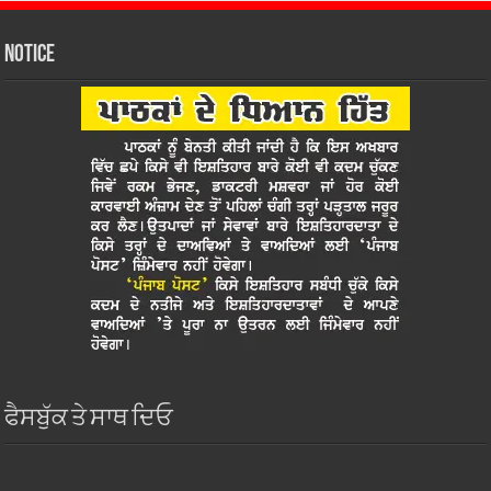
Notice
ਫੈਸਬੁੱਕ ਤੇ ਸਾਥ ਦਿਓ