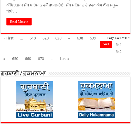
ਅੰਮ੍ਰਿਤਸਰ ਮੁੱਖ ਮਹਿਮਾਨ ਵਜੋਂ ਸ਼ਾਮਲ ਹੋਏ।ਮੁੱਖ ਮਹਿਮਾਨ ਦੇ ਭਵਨ ਐਸ.ਐਲ ਸਕੂਲ
ਵਿਖੇ …
Read More »
« First
...
610
620
630
«
638
639
Page 640 of 873
640
641
642
»
650
660
670
...
Last »
ਗੁਰਬਾਣੀ / ਹੁਕਮਨਾਮਾ