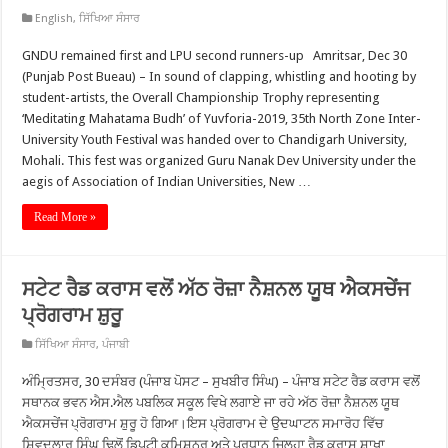
English
,
ਸਿੱਖਿਆ ਸੰਸਾਰ
GNDU remained first and LPU second runners-up Amritsar, Dec 30
(Punjab Post Bueau) – In sound of clapping, whistling and hooting by
student-artists, the Overall Championship Trophy representing
‘Meditating Mahatama Budh’ of Yuvforia-2019, 35th North Zone Inter-
University Youth Festival was handed over to Chandigarh University,
Mohali. This fest was organized Guru Nanak Dev University under the
aegis of Association of Indian Universities, New …
Read More »
ਸਟੇਟ ਰੈਡ ਕਰਾਸ ਵਲੋਂ ਅੱਠ ਰੋਜ਼ਾ ਨੈਸ਼ਨਲ ਯੂਥ ਐਕਸਚੇਂਜ
ਪ੍ਰੋਗਰਾਮ ਸ਼ੁਰੂ
ਸਿੱਖਿਆ ਸੰਸਾਰ
,
ਪੰਜਾਬੀ
ਅੰਮ੍ਰਿਤਸਰ, 30 ਦਸੰਬਰ (ਪੰਜਾਬ ਪੋਸਟ – ਸੁਖਬੀਰ ਸਿੰਘ) – ਪੰਜਾਬ ਸਟੇਟ ਰੈਡ ਕਰਾਸ ਵਲੋਂ
ਸਥਾਨਕ ਭਵਨ ਐਸ.ਐਲ ਪਬਲਿਕ ਸਕੂਲ ਵਿਖੇ ਲਗਾਏ ਜਾ ਰਹੇ ਅੱਠ ਰੋਜ਼ਾ ਨੈਸ਼ਨਲ ਯੂਥ
ਐਕਸਚੇਂਜ ਪ੍ਰੋਗਰਾਮ ਸ਼ੁਰੂ ਹੋ ਗਿਆ।ਇਸ ਪ੍ਰੋਗਰਾਮ ਦੇ ਉਦਘਾਟਨ ਸਮਾਰੋਹ ਵਿੱਚ
ਸ਼ਿਵਦੁਲਾਰ ਸਿੰਘ ਢਿਲੋਂ ਡਿਪਟੀ ਕਮਿਸ਼ਨਰ ਅਤੇ ਪ੍ਰਧਾਨ ਜਿਲ੍ਹਾ ਰੈਡ ਕਰਾਸ ਸ਼ਾਖਾ